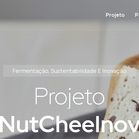
Main navigati
Projeto
P
Fermentação, Sustentabilidade E Inovação
Projeto
NutCheeIno