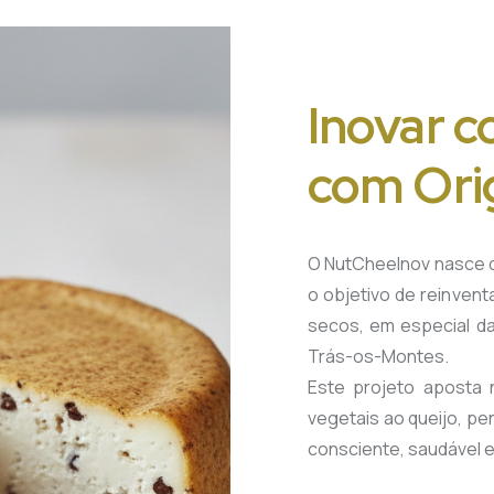
Inovar c
com Or
O NutCheeInov nasce da
o objetivo de reinvent
secos, em especial da
Trás-os-Montes.
Este projeto aposta 
vegetais ao queijo, p
consciente, saudável e