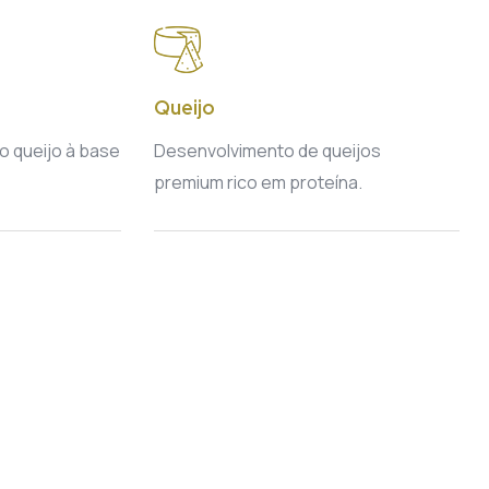
Queijo
o queijo à base
Desenvolvimento de queijos
premium rico em proteína.