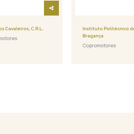
s Cavaleiros, C.R.L.
Instituto Politécnico d
Bragança
motores
Copromotores